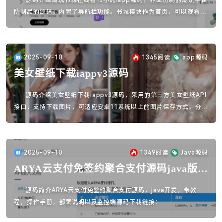
源码介绍潮玩书城在线看书小说Iapp源码，界面仿制的潮玩宇宙
防制品的源码，内置了导航栏功能。书城模块作为首页，可以观看小
说；书评模块可用于交友聊天；书友模块则是平台收益的来源；而书
我模块则是个人中心。
2025-09-10
1345
阅读
app源码
美女壁纸下载iappv3源码
源码介绍美女壁纸下载iappv3源码，采用的第三方美女壁纸API
接口，支持下载图片，可适应安卓11系统以上的图片保存方式。分享
给各位借鉴代码的构思，也可以说是v7列表的使用方法吧。
2025-09-10
1349
阅读
Java源码
ARYA云支付免签约聚合支付源码java版
V1.1
源码简介ARYA云支付免签约聚合支付源码，java开发，带教
程，操作手册，部署说明以及监控端源码下载链接：