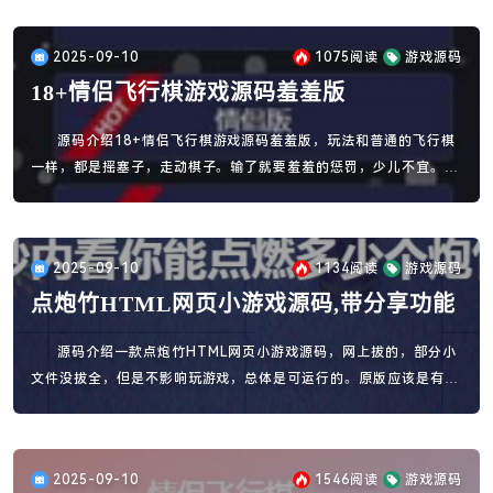
备一台服务器，备案域名和HTTPS证书。
2025-09-10
1075
阅读
游戏源码
18+情侣飞行棋游戏源码羞羞版
源码介绍18+情侣飞行棋游戏源码羞羞版，玩法和普通的飞行棋
一样，都是摇塞子，走动棋子。输了就要羞羞的惩罚，少儿不宜。电
脑端测试会显示不完全，推荐使用手机浏览器打开。
2025-09-10
1134
阅读
游戏源码
点炮竹HTML网页小游戏源码,带分享功能
源码介绍一款点炮竹HTML网页小游戏源码，网上拔的，部分小
文件没拔全，但是不影响玩游戏，总体是可运行的。原版应该是有音
效的，MP3文件太大没下下来，有能力的自己补全。
2025-09-10
1546
阅读
游戏源码