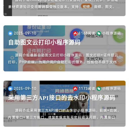
源码介绍thinkphp多功能知识付费源码，变现方式多，多领域
素材资源知识变现营销裂变独立版本。支持：视频、音频、图文、文
档、会员、社群、用户发布、创作分成、任务裂变、流量主、在线下
载等多种功能，更多功能正在不断更新中…支持流量主变现模式，付
费下载付费古观看等变现模式。实现流量互导，多渠道变现。可以独
2025-09-10
1168
阅读
小程序源码
立部署，并绑定自有独立域名，没有域名限制。
自助图文云打印小程序源码
源码介绍最新自助图文云打印小程序源码，图文打印+证件照云
打印，PHP后端。为用户用户自助打印的服务，包括但不限于文档、
图片、表格等多种格式的文件。此外，它们还提供了诸如美颜、换
装、文档打印等功能，以及后台管理系统，方便管理员对打印机进行
管理。
2025-09-10
1173
阅读
小程序源码
采用第三方API接口的去水印小程序源码
源码介绍采用第三方API接口的去水印小程序源码，前端+后端，
内置接口+第三方接口，修复数据库账号密码错误问题，内置接口支
持替换第三方接口，文件挺全的，可以添加流量主代码，搭建需要准