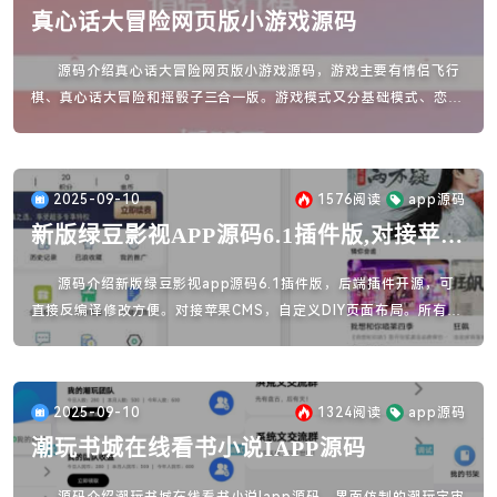
真心话大冒险网页版小游戏源码
源码介绍真心话大冒险网页版小游戏源码，游戏主要有情侣飞行
棋、真心话大冒险和摇骰子三合一版。游戏模式又分基础模式、恋爱
版、情侣版、高级版T、私密版、组合模式源码无需加密，可自定义
玩家名称，游戏密码：111111
2025-09-10
1576
阅读
app源码
新版绿豆影视APP源码6.1插件版,对接苹果
cms
源码介绍新版绿豆影视app源码6.1插件版，后端插件开源，可
直接反编译修改方便。对接苹果CMS，自定义DIY页面布局。所有页
面皆可通过后端自由定制。此版本后端源码+前端是壳（反编译版
本)，五款个人中心主题自由切换。源码功能：个人中心背景图后台
可控后台控制幻灯片背景虚幻支持信天翁SDK广告前后端无授权限制
2025-09-10
1324
阅读
app源码
支持JSON/普通解析接口支持解析失败自动切换接口
潮玩书城在线看书小说IAPP源码