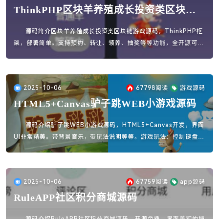
ThinkPHP区块羊养殖成长投资类区块链
游戏源码
源码简介区块羊养殖成长投资类区块链游戏源码，ThinkPHP框
架，部署简单。支持预约、转让、领养、抽奖等等功能，全开源可二
开！感兴趣的可以玩玩，代码规范、简洁，实测没见到明显的bug。
2025-10-06
67798
阅读
游戏源码
HTML5+Canvas驴子跳WEB小游戏源码
源码介绍驴子跳WEB小游戏源码，HTML5+Canvas开发，界面
UI非常精美。带背景音乐，带玩法说明等等。游戏玩法：控制键盘左
右，使驴子跳上云朵，跳的更高。
2025-10-06
67759
阅读
app源码
RuleAPP社区积分商城源码