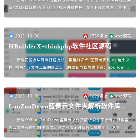
源码介绍RuleAPP社区积分商城源码，开源免费，界面美观的博
客/文章/自媒体/新闻/社区/知识付费程序。集VIP会员体系，写作投
稿（Markdown和富文本双编辑器），积分商城，付费阅读等模
块。
2025-10-06
1789
阅读
app源码
HBuilderX+thinkphp软件社区源码
源码安装方法前端打包方法：搭建好后台 在前端找到util这个文
件 把两个js文件上面的填上自己的域名电脑需要下载：hbuilderX
下载后登录账号 没有账号就注册账号然后上传文件 在选择你上传的
文件即可打包选择 “发行” 可以打包app h5等等后端安装方法：
2025-10-06
1693
阅读
app源码
LanZouDown蓝奏云文件夹解析软件库后
端+APP源码
源码介绍LanZouDown蓝奏云文件夹解析软件库源码，根据蓝
奏云文件夹解析制作而成。通过宝塔定时任务实现更新T、K值，然
后设置2分钟访问一次就OK。前端基于UNI-APP，前端包括：会