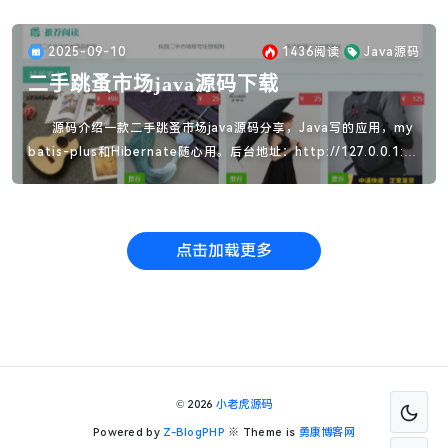
2025-09-10
1436
阅读
Java源码
二手跳蚤市场java源码下载
源码介绍一款二手跳蚤市场java源码分享，Java写的应用，my
batis-plus和Hibernate随心用。后台地址：http://127.0.0.1:8
081/home/index/index账号密码:admin/123456前台地址：htt
p://127.0.0.1:8081/system/login
点击加载更多
© 2026
小老虎源码
Powered by
Z-BlogPHP
※ Theme is
勇康博客网