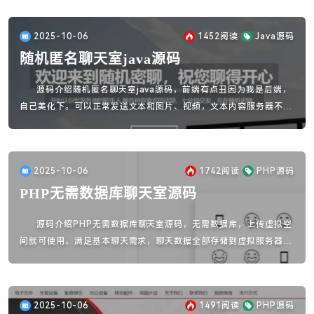
员、积分系统、在线商城、积分兑换、后台可自定义会员事件和积分
事件，提高程序的可二开性质。
2025-10-06
1452
阅读
Java源码
随机匿名聊天室java源码
源码介绍随机匿名聊天室java源码，前端有点丑因为我是后端，
自己美化下。可以正常发送文本和图片、视频，文本内容服务器不做
保存，只做转发，所以无法查看历史记录.。
2025-10-06
1742
阅读
PHP源码
PHP无需数据库聊天室源码
源码介绍PHP无需数据库聊天室源码，无需数据库，上传虚拟空
间就可使用。满足基本聊天需求，聊天数据全部存储到虚拟服务器空
间。功能包括表情发送，图片上传浏览放大关闭，视频上传浏览关
闭，昵称随机生成
2025-10-06
1491
阅读
PHP源码