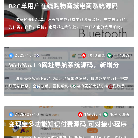
B2C单用户在线购物商城电商系统源码
源码简介B2C单用户在线购物商城电商系统源码，主要展示商品
的种类，价格，详情，也可以在线付款，后台有齐全的会员系统，下
单系统，注册系统和付款系统，但是您要先准备申请好支付的密钥，
后台有填写支付密钥的地方。
2025-10-06
1813
阅读
PHP源码
WebNav1.9网址导航系统源码，新增分类
和url一键获取网站信息
源码介绍WebNav1.9网址导航系统源码，新增分类和url一键获
取网站信息。全新改版，重构系统核心架构更新大部分接口及数据库
结构。源码安装方法php版本7.0-7.4安装fileinfo扩展安装按成重
启php要不然图片上传不上传
2025-09-10
1667
阅读
小程序源码
变现宝多功能知识付费源码,可对接小程序