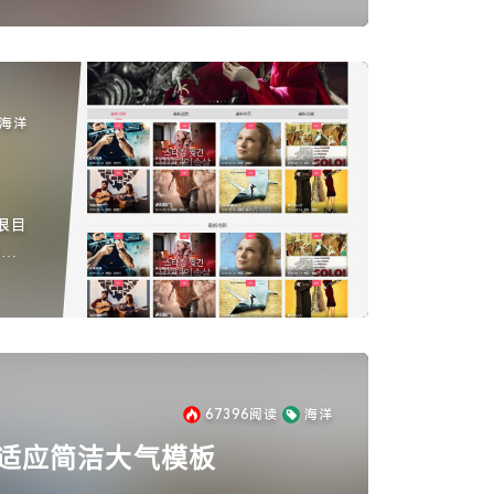
海洋
根目
毕后
67396
阅读
海洋
自适应简洁大气模板