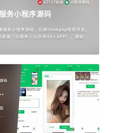
67137
阅读
小程序源码
摩服务小程序源码
服务小程序源码，后端thinkphp框架开发，
适配多端（小程序＋公众号H5＋APP）。源码功
营信息
源码
广
加
能