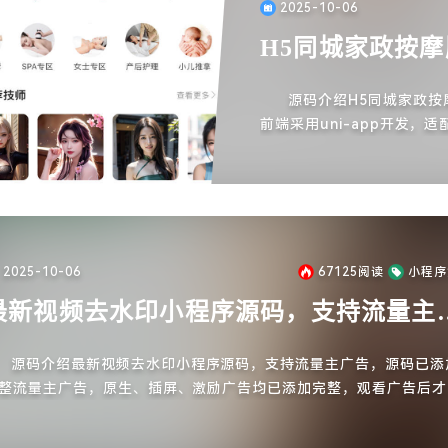
2025-10-06
H5同城家政按
源码介绍H5同城家政按摩
前端采用uni-app开发，
能：数据概况：统计各类经
2025-10-06
67125
阅读
小程序
最新视频去水印小程序源码，支持流量主
告
源码介绍最新视频去水印小程序源码，支持流量主广告，源码已添
整流量主广告，原生、插屏、激励广告均已添加完整，观看广告后才
析视频，直接上线赚取收益。源码安装方法