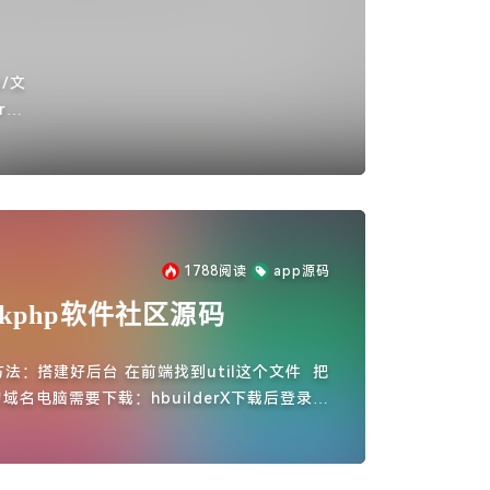
/文
kd
1788
阅读
app源码
hinkphp软件社区源码
法：搭建好后台 在前端找到util这个文件 把
域名电脑需要下载：hbuilderX下载后登录账
后上传文件 在选择你上传的文件即可打包选
h5等等后端安装方法：